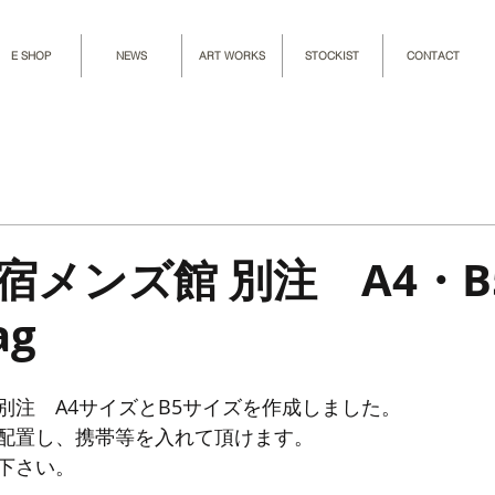
E SHOP
NEWS
ART WORKS
STOCKIST
CONTACT
メンズ館 別注 A4・B5 
ag
別注　A4サイズとB5サイズを作成しました。
配置し、携帯等を入れて頂けます。
下さい。