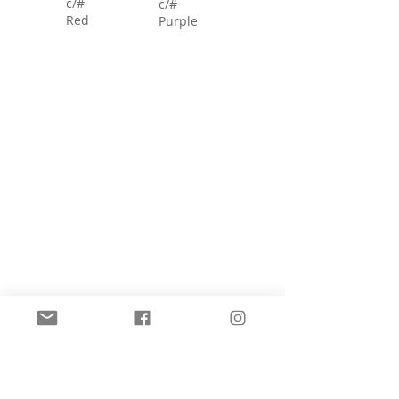
c/#
c/#
Red
Purple