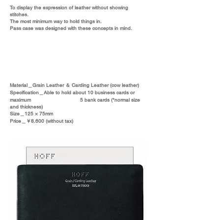
To display the expression of leather without showing
stitches.
The most minimum way to hold things in.
Pass case was designed with these concepts in mind.
Material＿Grain Leather ＆ Carding Leather (cow leather)
Speciﬁcation
＿
Able to hold about 10 business cards or
maximum
5 bank cards (*normal size
and thickness)
Size
＿
125 × 75mm
Price＿￥8.600 (without tax)