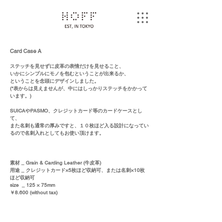
Card Case A
ステッチを見せずに皮革の表情だけを見せること、
いかにシンプルにモノを包むということが出来るか、
ということを念頭にデザインしました。
(*表からは見えませんが、中にはしっかりステッチをかかって
います。)
SUICAやPASMO、クレジットカード等のカードケースとし
て、
また名刺も通常の厚みですと、１０枚ほど入る設計になってい
るので名刺入れとしてもお使い頂けます。
素材 _ Grain & Carding Leather (牛皮革)
用途 _ クレジットカード×5枚ほど収納可、または名刺×10枚
ほど収納可
size _ 125 × 75mm
￥8.600 (without tax)