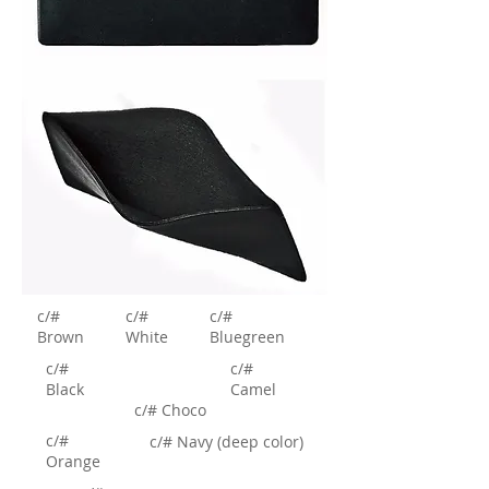
c/#
c/#
c/#
Brown
White
Bluegreen
c/#
c/#
Black
Camel
c/# Choco
c/#
c/# Navy (deep color)
Orange