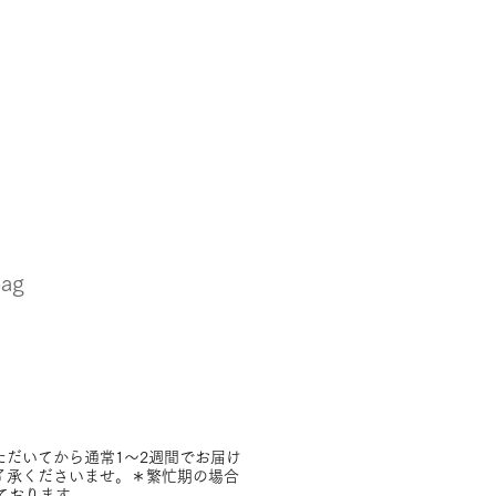
Bag
ただいてから通常1～2週間でお届け
了承くださいませ。＊繁忙期の場合
ております。