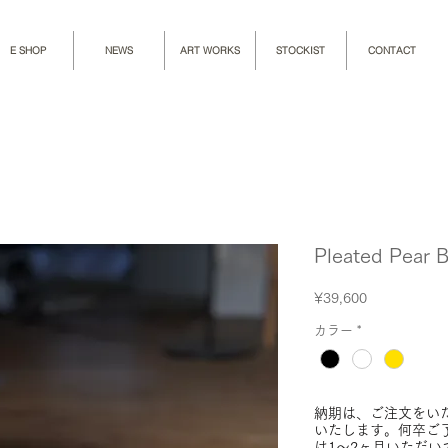
E SHOP
NEWS
ART WORKS
STOCKIST
CONTACT
Pleated Pear 
Price
¥39,600
カラー
*
納期は、ご注文をい
いたします。何卒ご
は1～2ヶ月いただい