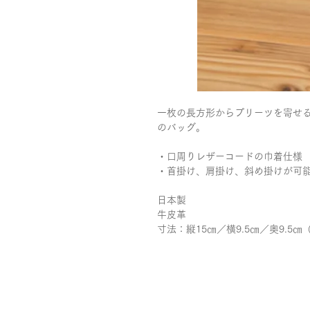
一枚の長方形からプリーツを寄せ
のバッグ。
・口周りレザーコードの巾着仕様
・首掛け、肩掛け、斜め掛けが可
日本製
牛皮革
寸法：縦15㎝／横9.5㎝／奥9.5