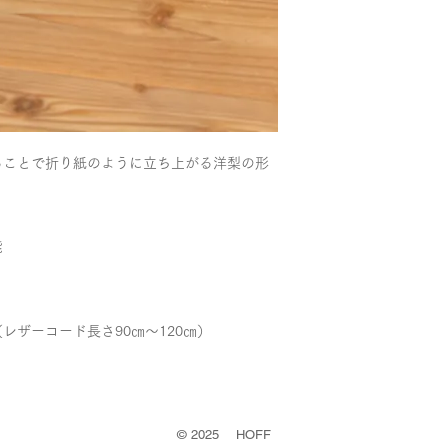
ることで折り紙のように立ち上がる洋梨の形
能
㎝（レザーコード長さ90㎝〜120㎝）
©
2025 HOFF