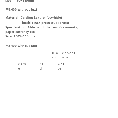
size _ 160×115mm
￥8,400(without tax)
Material_ Carding Leather (cowhide)
Fiocchi ITALY press stud (brass)
Speciﬁcation_ Able to hold letters, documents,
paper currency etc.
Size_ 1605×115mm
￥8,400(without tax)
bla
chocol
ck
ate
cam
re
whi
el
d
te