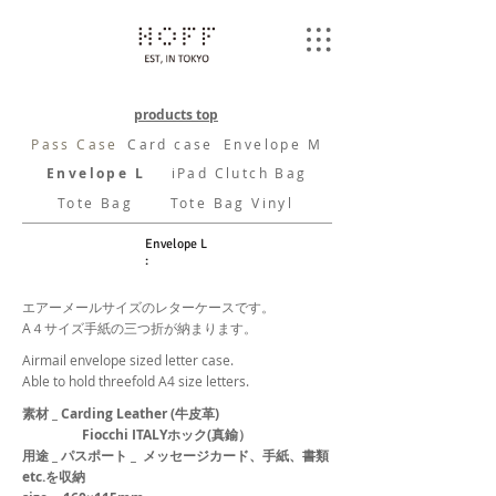
products
top
Pass Case
Card case
Envelope M
Envelope L
iPad Clutch Bag
Tote Bag
Tote Bag Vinyl
Envelope L
:
エアーメールサイズのレターケースです。
A４サイズ手紙の三つ折が納まります。
Airmail envelope sized letter case.
Able to hold threefold A4 size letters.
素材 _ Carding Leather (牛皮革)
Fiocchi ITALYホック(真鍮）
用途 _ パスポート _ メッセージカード、手紙、書類
etc.を収納